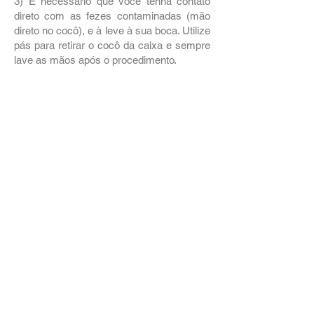
3) É necessário que você tenha contato
direto com as fezes contaminadas (mão
direto no cocô), e à leve à sua boca. Utilize
pás para retirar o cocô da caixa e sempre
lave as mãos após o procedimento.
Portanto, diferentemente do que muita
gente pensa, o gato não é o grande vilão
desta história. A chance de se contrair
toxoplasmose através do seu gato é muito
pequena.
Infelizmente, ainda existem médicos
ginecologistas/obstetras desinformados
que recomendam às mulheres grávidas
que se desfaçam de seus felinos para que
elas não contraiam toxoplasmose e não
passe para o feto. Milhares de felinos são
abandonados no mundo devido à falta de
informação destas pessoas. Se você
pensa em engravidar ou já estiver grávida,
os cuidados acima citados são o